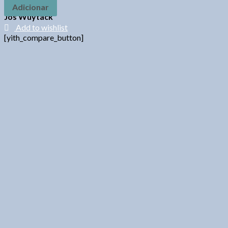
Adicionar
Jos Wuytack
Add to wishlist
[yith_compare_button]