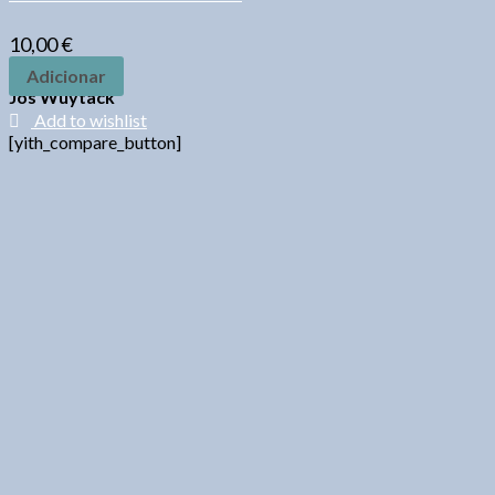
10,00
€
Adicionar
Jos Wuytack
Add to wishlist
[yith_compare_button]