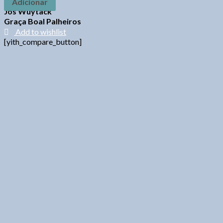
Adicionar
Jos Wuytack
Graça Boal Palheiros
Add to wishlist
[yith_compare_button]