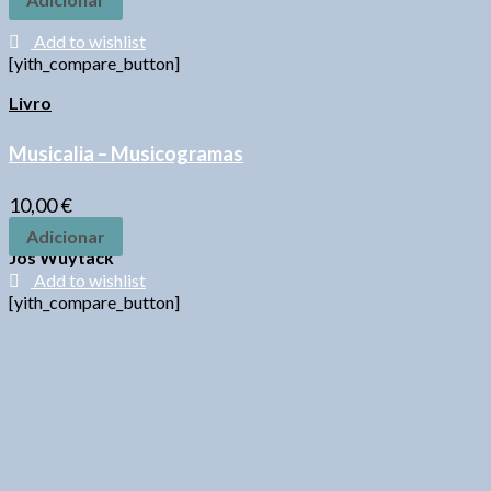
Add to wishlist
[yith_compare_button]
Livro
Musicalia – Musicogramas
10,00
€
Adicionar
Jos Wuytack
Add to wishlist
[yith_compare_button]