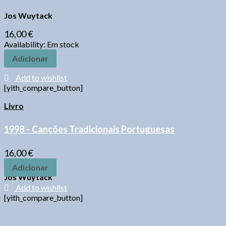
Jos Wuytack
16,00
€
Availability:
Em stock
Adicionar
Add to wishlist
[yith_compare_button]
Livro
1998 – Canções Tradicionais Portuguesas
16,00
€
Adicionar
Jos Wuytack
Add to wishlist
[yith_compare_button]