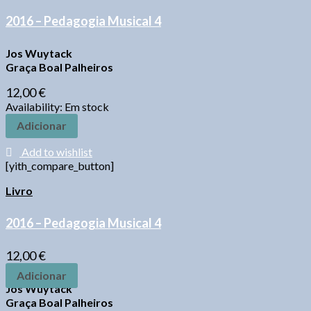
2016 – Pedagogia Musical 4
Jos Wuytack
Graça Boal Palheiros
12,00
€
Availability:
Em stock
Adicionar
Add to wishlist
[yith_compare_button]
Livro
2016 – Pedagogia Musical 4
12,00
€
Adicionar
Jos Wuytack
Graça Boal Palheiros