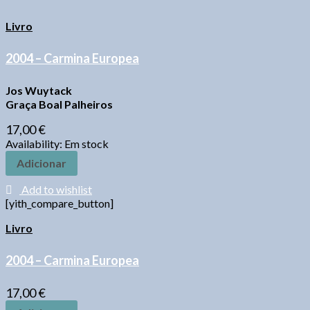
Livro
2004 – Carmina Europea
Jos Wuytack
Graça Boal Palheiros
17,00
€
Availability:
Em stock
Adicionar
Add to wishlist
[yith_compare_button]
Livro
2004 – Carmina Europea
17,00
€