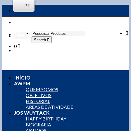
PT
Menu
Search
0
Login / Register
0,00
€
0 items
INÍCIO
AWPM
QUEM SOMOS
OBJETIVOS
HISTORIAL
ÁREAS DE ATIVIDADE
JOS WUYTACK
HAPPY BIRTHDAY
BIOGRAFIA
ARTIGOS