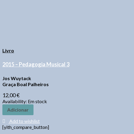
Livro
2015 – Pedagogia Musical 3
Jos Wuytack
Graça Boal Palheiros
12,00
€
Availability:
Em stock
Adicionar
Add to wishlist
[yith_compare_button]