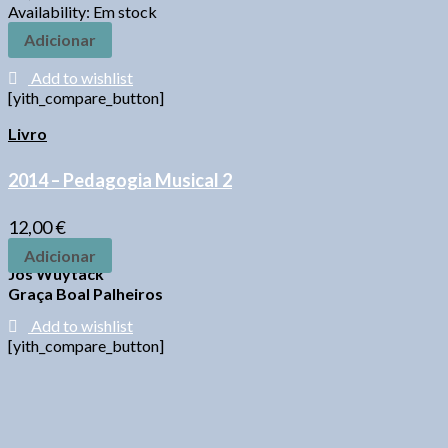
Availability:
Em stock
Adicionar
Add to wishlist
[yith_compare_button]
Livro
2014 – Pedagogia Musical 2
12,00
€
Adicionar
Jos Wuytack
Graça Boal Palheiros
Add to wishlist
[yith_compare_button]