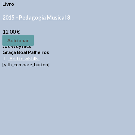
Livro
2015 – Pedagogia Musical 3
12,00
€
Adicionar
Jos Wuytack
Graça Boal Palheiros
Add to wishlist
[yith_compare_button]