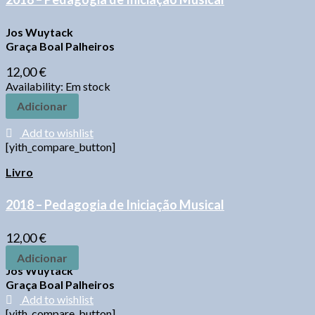
Jos Wuytack
Graça Boal Palheiros
12,00
€
Availability:
Em stock
Adicionar
Add to wishlist
[yith_compare_button]
Livro
2018 – Pedagogia de Iniciação Musical
12,00
€
Adicionar
Jos Wuytack
Graça Boal Palheiros
Add to wishlist
[yith_compare_button]