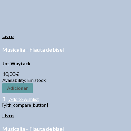
Livro
Musicalia – Flauta de bisel
Jos Wuytack
10,00
€
Availability:
Em stock
Adicionar
Add to wishlist
[yith_compare_button]
Livro
Musicalia – Flauta de bisel