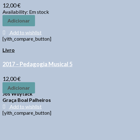
12,00
€
Availability:
Em stock
Adicionar
Add to wishlist
[yith_compare_button]
Livro
2017 – Pedagogia Musical 5
12,00
€
Adicionar
Jos Wuytack
Graça Boal Palheiros
Add to wishlist
[yith_compare_button]