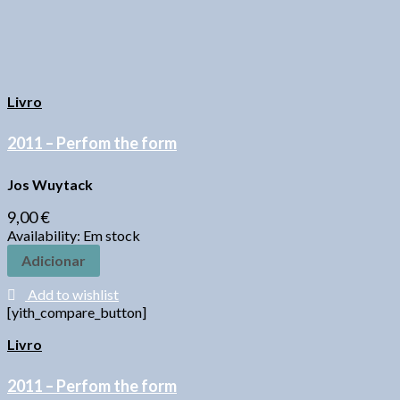
Livro
2011 – Perfom the form
Jos Wuytack
9,00
€
Availability:
Em stock
Adicionar
Add to wishlist
[yith_compare_button]
Livro
2011 – Perfom the form