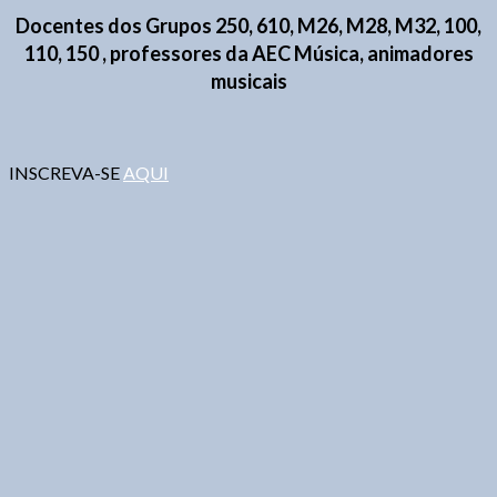
Docentes dos
Grupos 250
,
610, M26
, M
28, M32, 100,
110, 150 , professores da AEC Música, animadores
musicai
s
INSCREVA-SE
AQUI