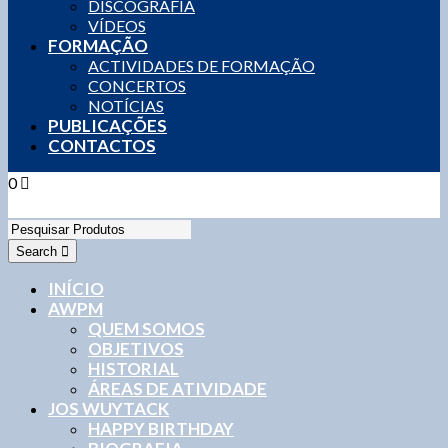
DISCOGRAFIA
VÍDEOS
FORMAÇÃO
ACTIVIDADES DE FORMAÇÃO
CONCERTOS
NOTÍCIAS
PUBLICAÇÕES
CONTACTOS
0
0,00
€
0 items
Search
INÍCIO
AWPM
QUEM SOMOS
OBJETIVOS
HISTORIAL
ÁREAS DE ATIVIDADE
JOS WUYTACK
HAPPY BIRTHDAY