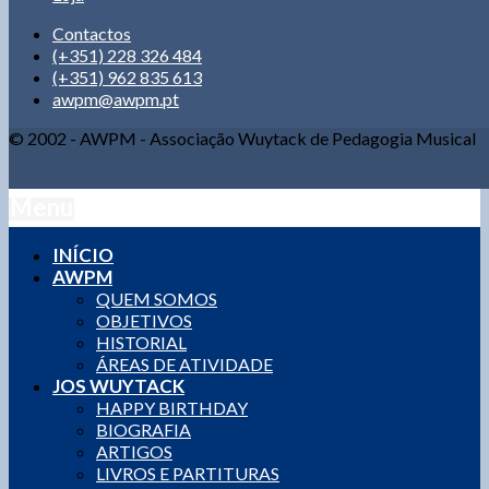
Contactos
(+351) 228 326 484
(+351) 962 835 613
awpm@awpm.pt
© 2002 - AWPM - Associação Wuytack de Pedagogia Musical
Menu
INÍCIO
AWPM
QUEM SOMOS
OBJETIVOS
HISTORIAL
ÁREAS DE ATIVIDADE
JOS WUYTACK
HAPPY BIRTHDAY
BIOGRAFIA
ARTIGOS
LIVROS E PARTITURAS