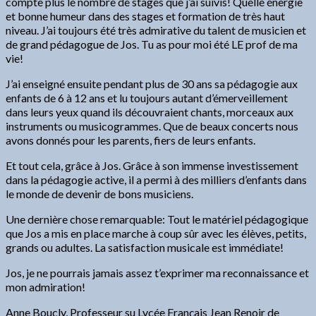
compte plus le nombre de stages que j’ai suivis! Quelle énergie
et bonne humeur dans des stages et formation de très haut
niveau. J’ai toujours été très admirative du talent de musicien et
de grand pédagogue de Jos. Tu as pour moi été LE prof de ma
vie!
J’ai enseigné ensuite pendant plus de 30 ans sa pédagogie aux
enfants de 6 à 12 ans et lu toujours autant d’émerveillement
dans leurs yeux quand ils découvraient chants, morceaux aux
instruments ou musicogrammes. Que de beaux concerts nous
avons donnés pour les parents, fiers de leurs enfants.
Et tout cela, grâce à Jos. Grâce à son immense investissement
dans la pédagogie active, il a permi à des milliers d’enfants dans
le monde de devenir de bons musiciens.
Une dernière chose remarquable: Tout le matériel pédagogique
que Jos a mis en place marche à coup sûr avec les élèves, petits,
grands ou adultes. La satisfaction musicale est immédiate!
Jos, je ne pourrais jamais assez t’exprimer ma reconnaissance et
mon admiration!
Anne Boucly, Professeur su Lycée Français Jean Renoir de