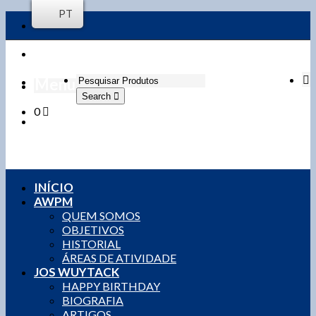
PT
Menu
Search
0
Login / Register
0,00
€
0 items
INÍCIO
AWPM
QUEM SOMOS
OBJETIVOS
HISTORIAL
ÁREAS DE ATIVIDADE
JOS WUYTACK
HAPPY BIRTHDAY
BIOGRAFIA
ARTIGOS