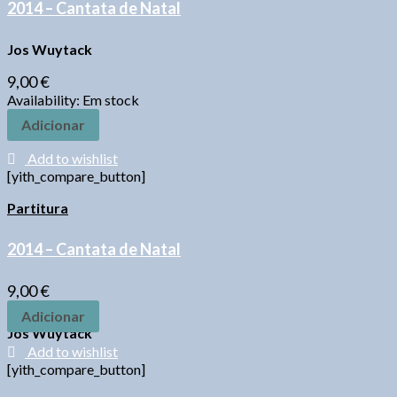
2014 – Cantata de Natal
Jos Wuytack
9,00
€
Availability:
Em stock
Adicionar
Add to wishlist
[yith_compare_button]
Partitura
2014 – Cantata de Natal
9,00
€
Adicionar
Jos Wuytack
Add to wishlist
[yith_compare_button]