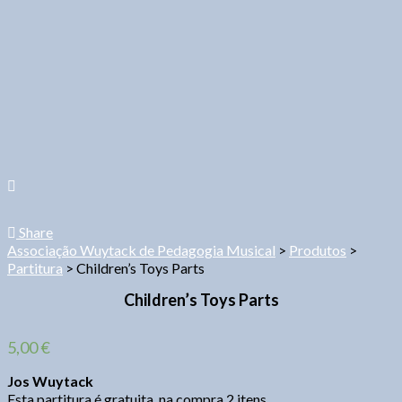
Share
Associação Wuytack de Pedagogia Musical
>
Produtos
>
Partitura
>
Children’s Toys Parts
Children’s Toys Parts
5,00
€
Jos Wuytack
Esta partitura é gratuita, na compra 2 itens