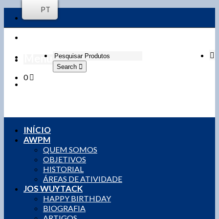
PT
Menu
Search
0
Login / Register
0,00
€
0 items
INÍCIO
AWPM
QUEM SOMOS
OBJETIVOS
HISTORIAL
ÁREAS DE ATIVIDADE
JOS WUYTACK
HAPPY BIRTHDAY
BIOGRAFIA
ARTIGOS