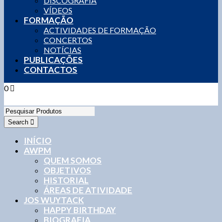
DISCOGRAFIA
VÍDEOS
FORMAÇÃO
ACTIVIDADES DE FORMAÇÃO
CONCERTOS
NOTÍCIAS
PUBLICAÇÕES
CONTACTOS
0
0,00
€
0 items
Search
INÍCIO
AWPM
QUEM SOMOS
OBJETIVOS
HISTORIAL
ÁREAS DE ATIVIDADE
JOS WUYTACK
HAPPY BIRTHDAY
BIOGRAFIA