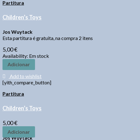
Partitura
Children’s Toys
Jos Wuytack
Esta partitura é gratuita, na compra 2 itens
5,00
€
Availability:
Em stock
Adicionar
Add to wishlist
[yith_compare_button]
Partitura
Children’s Toys
5,00
€
Adicionar
Jos Wuytack