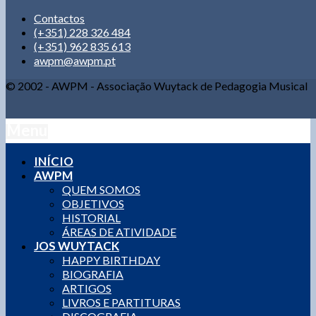
Contactos
(+351) 228 326 484
(+351) 962 835 613
awpm@awpm.pt
© 2002 - AWPM - Associação Wuytack de Pedagogia Musical
Menu
INÍCIO
AWPM
QUEM SOMOS
OBJETIVOS
HISTORIAL
ÁREAS DE ATIVIDADE
JOS WUYTACK
HAPPY BIRTHDAY
BIOGRAFIA
ARTIGOS
LIVROS E PARTITURAS