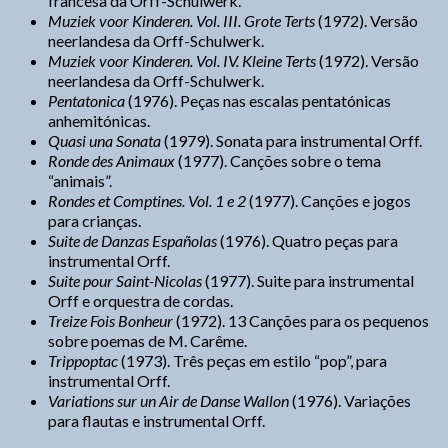
francesa da Orff-Schulwerk.
Muziek voor Kinderen. Vol. III. Grote Terts
(1972). Versão
neerlandesa da Orff-Schulwerk.
Muziek voor Kinderen. Vol. IV. Kleine Terts
(1972). Versão
neerlandesa da Orff-Schulwerk.
Pentatonica
(1976). Peças nas escalas pentatónicas
anhemitónicas.
Quasi una Sonata
(1979). Sonata para instrumental Orff.
Ronde des Animaux
(1977). Canções sobre o tema
“animais”.
Rondes et Comptines. Vol. 1 e 2
(1977). Canções e jogos
para crianças.
Suite de Danzas Españolas
(1976). Quatro peças para
instrumental Orff.
Suite pour Saint-Nicolas
(1977). Suite para instrumental
Orff e orquestra de cordas.
Treize Fois Bonheur
(1972). 13 Canções para os pequenos
sobre poemas de M. Carême.
Trippoptac
(1973). Três peças em estilo “pop”, para
instrumental Orff.
Variations sur un Air de Danse Wallon
(1976). Variações
para flautas e instrumental Orff.