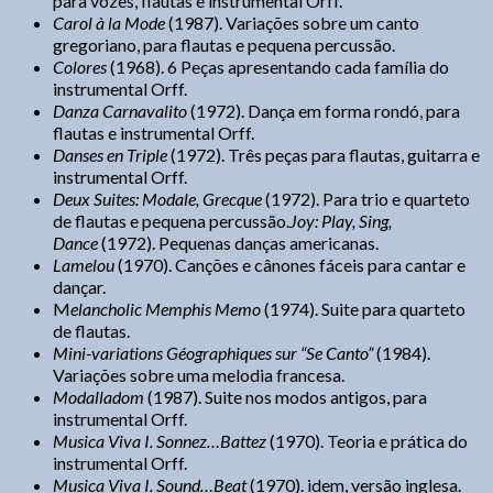
para vozes, flautas e instrumental Orff.
Carol à la Mode
(1987). Variações sobre um canto
gregoriano, para flautas e pequena percussão.
Colores
(1968). 6 Peças apresentando cada família do
instrumental Orff.
Danza Carnavalito
(1972). Dança em forma rondó, para
flautas e instrumental Orff.
Danses en Triple
(1972). Três peças para flautas, guitarra e
instrumental Orff.
Deux Suites: Modale, Grecque
(1972). Para trio e quarteto
de flautas e pequena percussão.
Joy: Play, Sing,
Dance
(1972). Pequenas danças americanas.
Lamelou
(1970). Canções e cânones fáceis para cantar e
dançar.
M
elancholic Memphis Memo
(1974). Suite para quarteto
de flautas.
Mini-variations Géographiques sur “Se Canto”
(1984).
Variações sobre uma melodia francesa.
Modalladom
(1987). Suite nos modos antigos, para
instrumental Orff.
Musica Viva I. Sonnez…Battez
(1970). Teoria e prática do
instrumental Orff.
Musica Viva I. Sound…Beat
(1970). idem, versão inglesa.