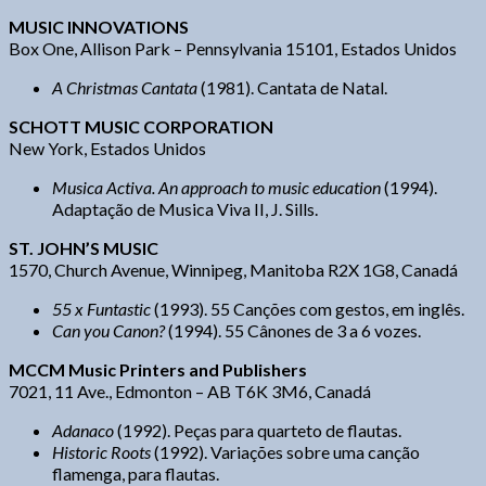
MUSIC INNOVATIONS
Box One, Allison Park – Pennsylvania 15101, Estados Unidos
A Christmas Cantata
(1981). Cantata de Natal.
SCHOTT MUSIC CORPORATION
New York, Estados Unidos
Musica Activa. An approach to music education
(1994).
Adaptação de Musica Viva II, J. Sills.
ST. JOHN’S MUSIC
1570, Church Avenue, Winnipeg, Manitoba R2X 1G8, Canadá
55 x Funtastic
(1993). 55 Canções com gestos, em inglês.
Can you Canon?
(1994). 55 Cânones de 3 a 6 vozes.
MCCM Music Printers and Publishers
7021, 11 Ave., Edmonton – AB T6K 3M6, Canadá
Adanaco
(1992). Peças para quarteto de flautas.
Historic Roots
(1992). Variações sobre uma canção
flamenga, para flautas.