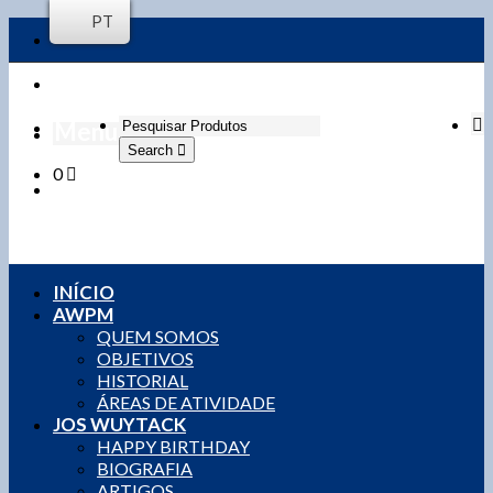
PT
Menu
Search
0
Login / Register
0,00
€
0 items
INÍCIO
AWPM
QUEM SOMOS
OBJETIVOS
HISTORIAL
ÁREAS DE ATIVIDADE
JOS WUYTACK
HAPPY BIRTHDAY
BIOGRAFIA
ARTIGOS