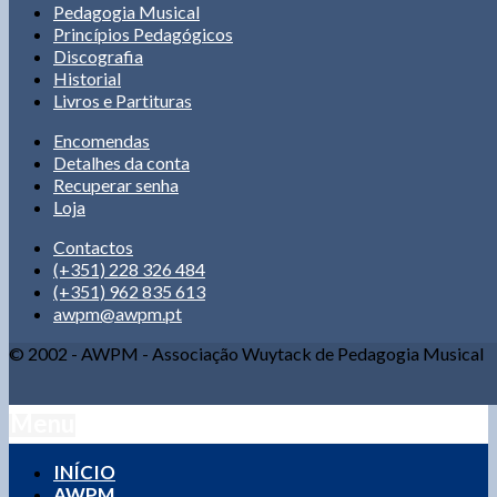
Pedagogia Musical
Princípios Pedagógicos
Discografia
Historial
Livros e Partituras
Encomendas
Detalhes da conta
Recuperar senha
Loja
Contactos
(+351) 228 326 484
(+351) 962 835 613
awpm@awpm.pt
© 2002 - AWPM - Associação Wuytack de Pedagogia Musical
Menu
INÍCIO
AWPM