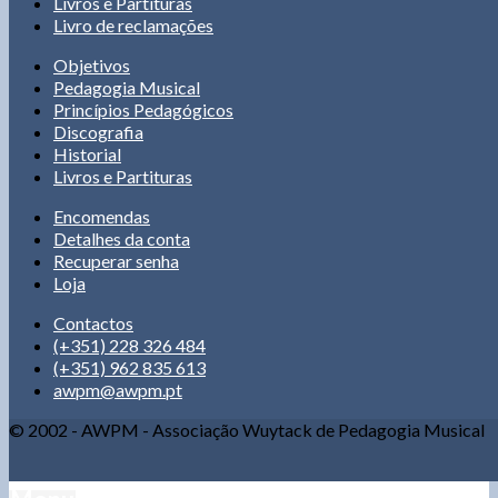
Livros e Partituras
Livro de reclamações
Objetivos
Pedagogia Musical
Princípios Pedagógicos
Discografia
Historial
Livros e Partituras
Encomendas
Detalhes da conta
Recuperar senha
Loja
Contactos
(+351) 228 326 484
(+351) 962 835 613
awpm@awpm.pt
© 2002 - AWPM - Associação Wuytack de Pedagogia Musical