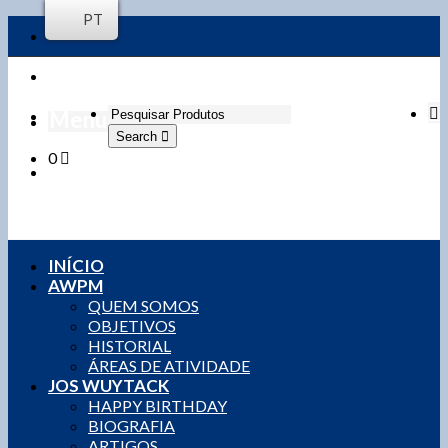
PT
Menu
Search
0
Login / Register
0,00
€
0 items
INÍCIO
AWPM
QUEM SOMOS
OBJETIVOS
HISTORIAL
ÁREAS DE ATIVIDADE
JOS WUYTACK
HAPPY BIRTHDAY
BIOGRAFIA
ARTIGOS